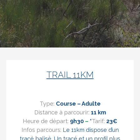
TRAIL 11KM
Type:
Course – Adulte
Distance à parcourir:
11
km
Heure de départ:
9h30
–
*
Tarif:
23
€
Infos parcours:
Le 11km dispose d’un
tracé balisé. Un tracé et un profil plus