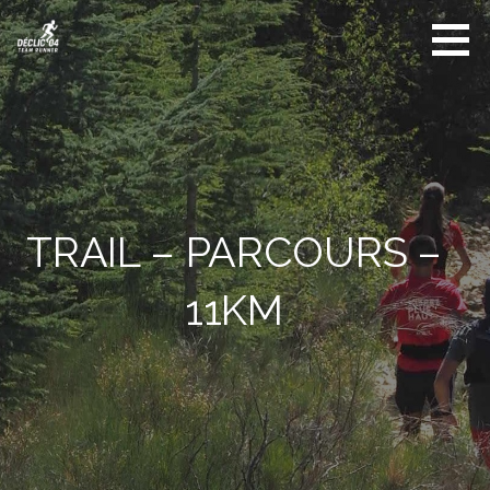
Déclic
04 -
TEAM
RUNNER
TRAIL – PARCOURS –
11KM