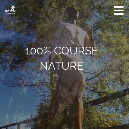
Déclic
04 -
TEAM
RUNNER
100% COURSE
NATURE