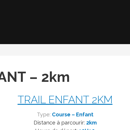
FANT – 2km
TRAIL ENFANT 2KM
Type:
Course – Enfant
Distance à parcourir:
2km