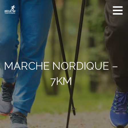
Déclic
04 -
TEAM
RUNNER
MARCHE NORDIQUE –
7KM